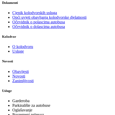
Dokumenti
Cjenik kolodvorskih usluga
Opći uvjeti obavljanja kolodvorske djelatnosti
Očevidnik o polascima autobusa
Očevidnik o dolascima autobusa
Kolodvor
O kolodvoru
Usluge
Novosti
Obavijesti
Novosti
Zanimljivosti
Usluge
Garderoba
Parkiralište za autobuse
Oglašavanje
Povremeni prijevoz