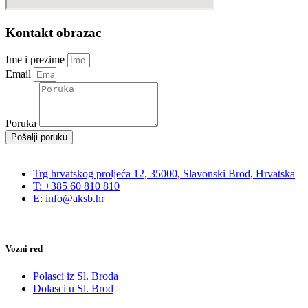
Kontakt obrazac
Ime i prezime
Email
Poruka
Pošalji poruku
Trg hrvatskog proljeća 12, 35000, Slavonski Brod, Hrvatska
T: +385 60 810 810
E: info@aksb.hr
Vozni red
Polasci iz Sl. Broda
Dolasci u Sl. Brod