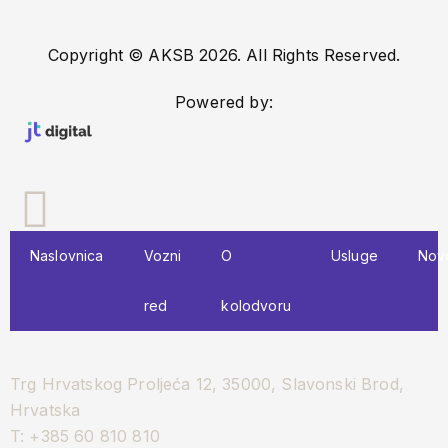
Copyright © AKSB 2026. All Rights Reserved.
Powered by:
Naslovnica
Vozni
O
Usluge
Novo
red
kolodvoru
Trg Hrvatskog Proljeća 12, 35000, Slavonski Brod,
Hrvatska
T: +385 60 810 810