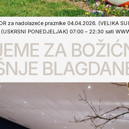
za nadolazeće praznike 04.04.2026. (VELIKA SUBO
26. (USKRSNI PONEDJELJAK) 07:00 – 22:30 sati W
EME ZA BOŽIĆN
ŠNJE BLAGDAN