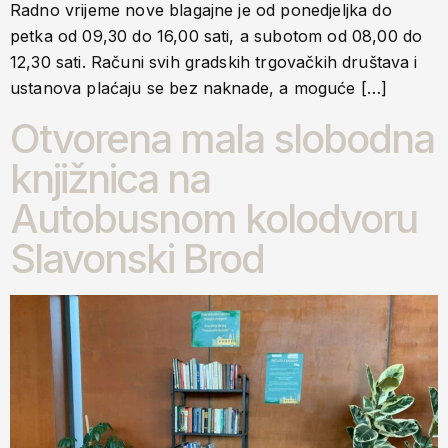
Radno vrijeme nove blagajne je od ponedjeljka do
petka od 09,30 do 16,00 sati, a subotom od 08,00 do
12,30 sati. Računi svih gradskih trgovačkih društava i
ustanova plaćaju se bez naknade, a moguće […]
Otvorena mala slobodna
knjižnica na
Autobusnom kolodvoru
Slavonski Brod