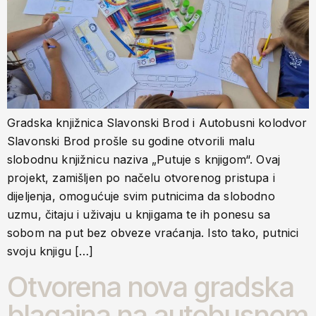
Gradska knjižnica Slavonski Brod i Autobusni kolodvor
Slavonski Brod prošle su godine otvorili malu
slobodnu knjižnicu naziva „Putuje s knjigom“. Ovaj
projekt, zamišljen po načelu otvorenog pristupa i
dijeljenja, omogućuje svim putnicima da slobodno
uzmu, čitaju i uživaju u knjigama te ih ponesu sa
sobom na put bez obveze vraćanja. Isto tako, putnici
svoju knjigu […]
Otvorena nova gradska
blagajna na autobusnom